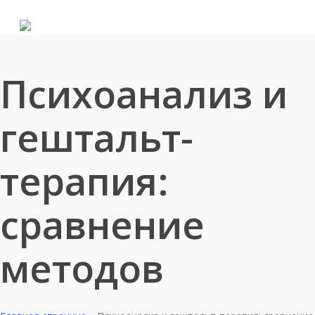
Skip
to
main
content
Психоанализ и
гештальт-
терапия:
сравнение
методов