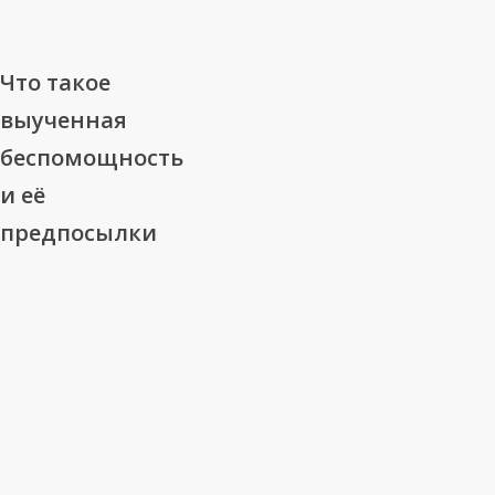
Что
Что такое
такое
выученная
выученная
беспомощность
беспомощность
и её
и
её
предпосылки
предпосылки