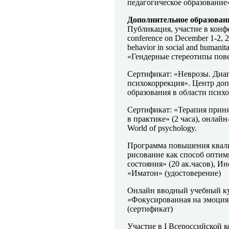
педагогическое образование
Дополнительное образован
Публикация, участие в конфере
conference on December 1-2, 2
behavior in social and humanit
«Гендерные стереотипы пов
Сертификат: «Неврозы. Диаг
психокоррекция». Центр до
образования в области псих
Сертификат: «Терапия приня
в практике» (2 часа), онлай
World of psychology.
Программа повышения квал
рисование как способ оптим
состояния» (20 ак.часов), И
«Иматон» (удостоверение)
Онлайн вводный учебный ку
«Фокусированная на эмоциях
(сертификат)
Участие в I Всероссийской