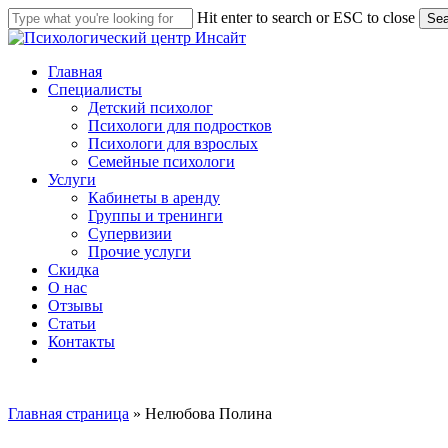
Skip
Hit enter to search or ESC to close
Sea
to
Close
main
Search
content
Menu
Главная
Специалисты
Детский психолог
Психологи для подростков
Психологи для взрослых
Семейные психологи
Услуги
Кабинеты в аренду
Группы и тренинги
Супервизии
Прочие услуги
С
к
и
д
к
а
О нас
Отзывы
Статьи
Контакты
telegram
whatsapp
phone
Главная страница
»
Нелюбова Полина