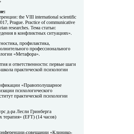
»
ие:
нции: the VIII international scientific
017, Prague. Practice of communicative
arian researches. Тема статьи:
едения в конфликтных ситуациях».
ностика, профилактика,
полнительного профессионального
ологии «Метафора».
тия и ответственности: первые шаги
н-школа практической психологии
ификации «Правополушарное
изации психологического
нститут практической психологии
рс д-ра Лесли Гринберга
 терапия» (EFT) (14 часов)
 конференции-совещании «Клинико-