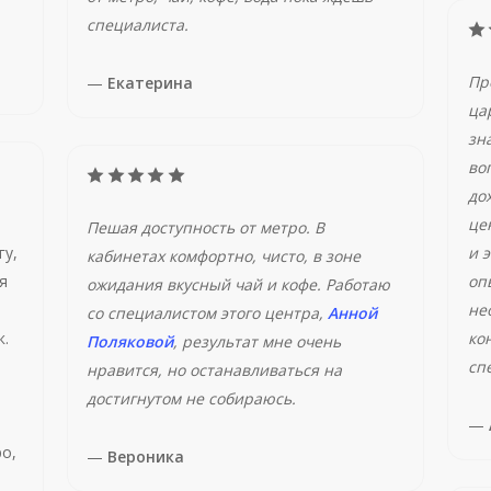
специалиста.
Пр
—
Екатерина
ца
зн
во
до
це
Пешая доступность от метро. В
гу,
и 
кабинетах комфортно, чисто, в зоне
я
оп
ожидания вкусный чай и кофе. Работаю
не
со специалистом этого центра,
Анной
к.
ко
Поляковой
, результат мне очень
сп
нравится, но останавливаться на
достигнутом не собираюсь.
—
о,
—
Вероника