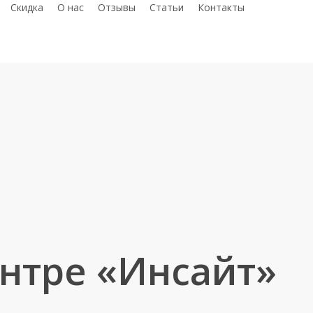
telegram
whatsap
phon
С
к
и
д
к
а
О нас
Отзывы
Статьи
Контакты
нтре «Инсайт»