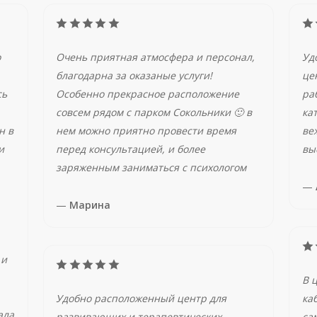
о
Очень приятная атмосфера и персонал,
Уд
благодарна за оказаные услуги!
це
сь
Особенно прекрасное расположение
ра
совсем рядом с парком Сокольники 🙂 в
ка
н в
нем можно приятно провести время
ве
и
перед консультацией, и более
вы
заряженным заниматься с психологом
—
—
Марина
 и
В 
Удобно расположенный центр для
ка
ала
развивающих и терапевтических
са