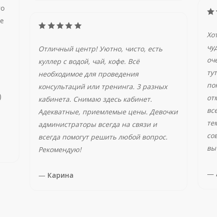
го
ше
Хо
чу
Отличный центр! Уютно, чисто, есть
оч
куллер с водой, чай, кофе. Всё
ту
необходимое для проведения
по
консультаций или тренинга. 3 разных
)
от
кабинета. Снимаю здесь кабинет.
вс
Адекватные, приемлемые цены. Девочки
те
администраторы всегда на связи и
со
всегда помогут решить любой вопрос.
вы
Рекомендую!
—
—
Карина