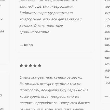
о
занятий с детьми и взрослыми.
лю
Кабинеты в аренду достаточно
иг
го
комфортные, есть все для занятий с
Эт
детьми. Очень приятные
те
ная
администраторы.
во
бы
ви
—
Кира
ан
яв
ме
ад
на
Очень комфортное, камерное место.
350
Занимаюсь всегда с одним и тем же
психологом, всё деликатно, бережно и в
й
—
то же время есть прогресс, многие
вопросы проработала. Находится близко
ых
от метро, чай, кофе, вода пока ждешь