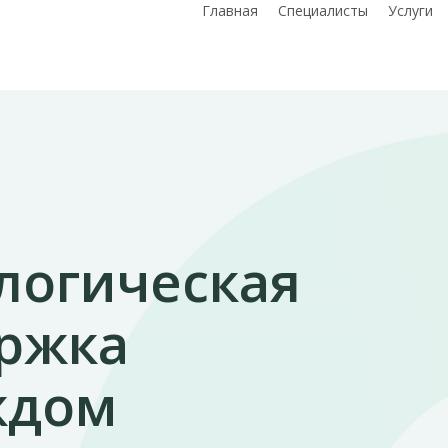
Главная
Специалисты
Услуги
логическая
ржка
ждом