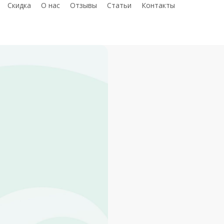
telegram
whatsap
phon
С
к
и
д
к
а
О нас
Отзывы
Статьи
Контакты