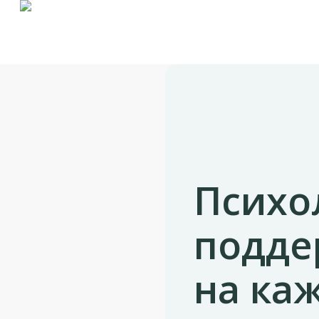
Skip
to
main
content
Психо
подде
на ка