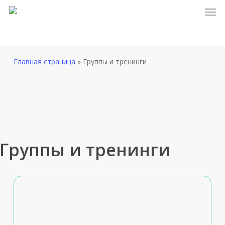
Men
Skip
to
main
content
Главная страница
»
Группы и тренинги
Группы и тренинги