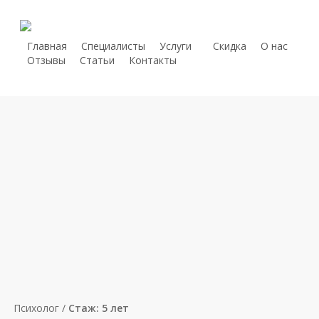
Skip
to
main
Главная
Специалисты
Услуги
С
к
и
д
к
а
О нас
telegram
Отзывы
Статьи
Контакты
content
whatsapp
Главная страница
»
Борисова Александра
phone
Психолог /
Стаж: 5 лет