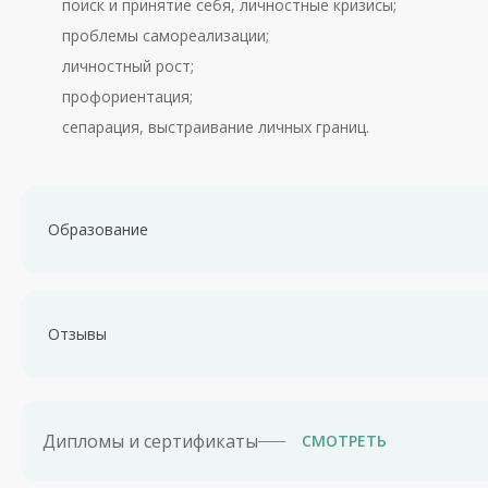
поиск и принятие себя, личностные кризисы;
проблемы самореализации;
личностный рост;
профориентация;
сепарация, выстраивание личных границ.
Образование
Первое образовани
е — юриспруденция (дипломы бакала
Образование по профилю
— Российский государственны
Отзывы
(РГГУ) (2019 – 2021 гг.), институт психологии им. Л.С. Вы
психологии, кафедра семьи и детства, специальность: «П
магистратуры
Александра Нестеровна обсудила со мной проблему, по
что к чему. Она приятная в общении и уважительная. П
Дипломы и сертификаты
СМОТРЕТЬ
По итогу я начал курс психологических консультаций. 
Обучающий курс «Метафорические ассоциативные карты.
приёме.