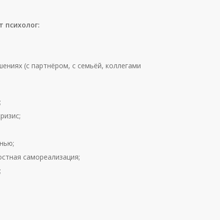
т психолог:
ениях (с партнёром, с семьёй, коллегами
;
ризис;
нью;
остная самореализация;
;