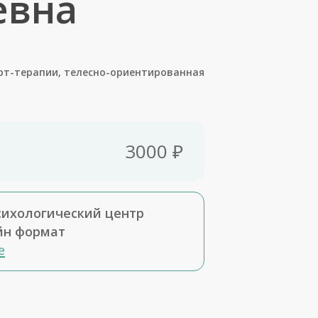
евна
рт-терапии, телесно-ориентированная
3000 ₽
сихологический центр
йн формат
е