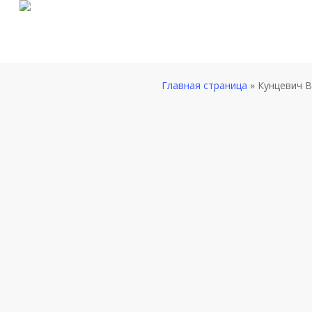
Skip
to
main
content
Главная страница
»
Кунцевич 