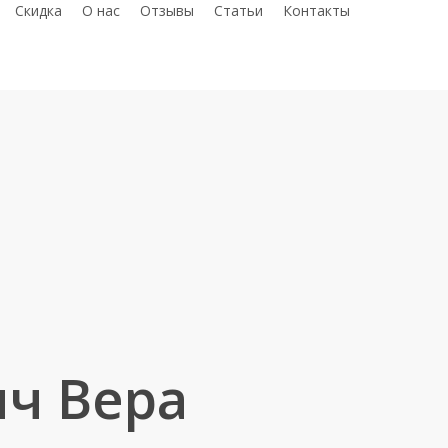
telegram
whatsap
phon
С
к
и
д
к
а
О нас
Отзывы
Статьи
Контакты
ч Вера