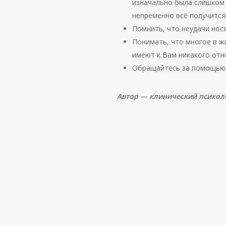
изначально была слишком 
непременно всё получится
Помнить, что неудачи нос
Понимать, что многое в жи
имеют к Вам никакого отн
Обращайтесь за помощью к
Автор — клинический психол
Что
такое
выученная
беспомощность