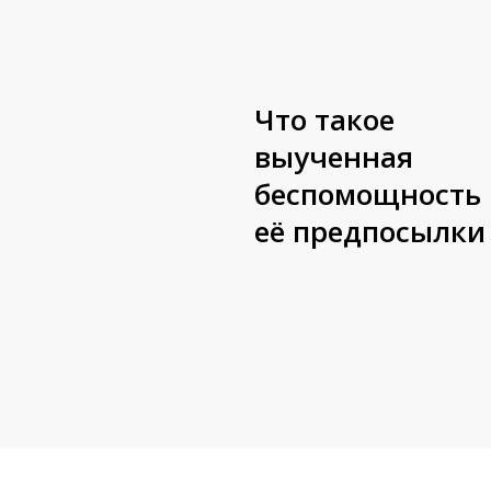
и
её
предпосылки
Что такое
выученная
беспомощность 
её предпосылки