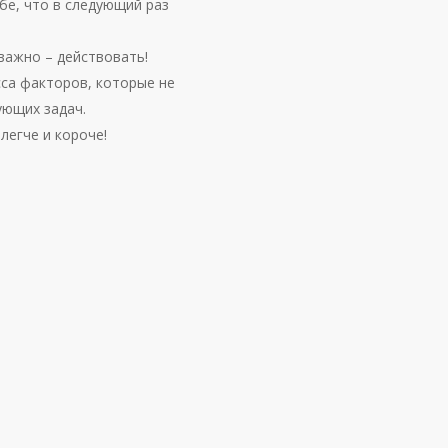
бе, что в следующий раз
важно – действовать!
сса факторов, которые не
ующих задач.
легче и короче!
тся
нием