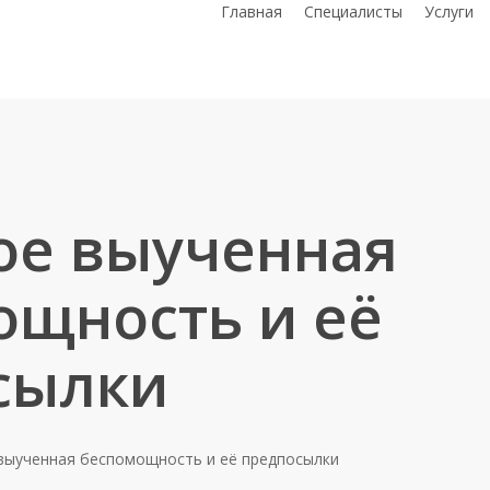
Главная
Специалисты
Услуги
ое выученная
ощность и её
сылки
выученная беспомощность и её предпосылки