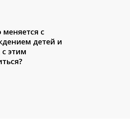
 меняется с
ждением детей и
ся?
 с этим
иться?