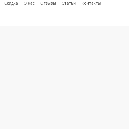
telegram
whatsap
phon
С
к
и
д
к
а
О нас
Отзывы
Статьи
Контакты