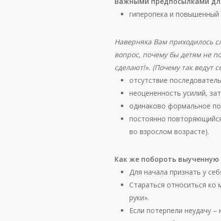
Важными предпосылками для
гиперопека и повышенный 
Наверняка Вам приходилось сл
вопрос, почему бы детям не по
сделают!». (Почему так ведут 
отсутствие последователь
неоцененность усилий, за
одинаково формальное поо
постоянно повторяющийся
во взрослом возрасте).
Как же побороть выученную
Для начала признать у се
Стараться относиться ко 
руки».
Если потерпели неудачу –