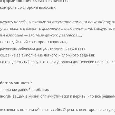
 формирования ВБ также являются
:
контроль со стороны взрослых;
ышать жалобы знакомых на отсутствие помощи по хозяйству от
участвовать в каких-то домашних делах, неизменно следует отве
себя взрослые — это тема другого разговора…);
ности действий со стороны взрослых;
траченных ребенком для достижения результата;
щрение за выполнение легкого и сложного задания;
 отрицательный результат при упорном достижении цели (спос
 беспомощность?
бя наличие данной проблемы.
многим вещам в жизни оптимистически и верить, что всё решаем
 не спешить во всем обвинять себя. Оценить всесторонне ситуа