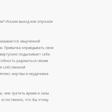
ли? Искали выход или опускали
называется «выученной
м. Привычка оправдывать свои
 виртуозно подыскивает себе
особность радоваться своим
ся собственной
мплекс жертвы и неудачника.
а, чем тратить время и силы
, естественно, что Вы этому