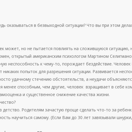
удь оказываться в безвыходной ситуации? Что вы при этом дела
ек может, но не пытается повлиять на сложившуюся ситуацию, 
мен, открытый американским психологом Мартином Селигмано
нную неспособность к чему-то, порождает бездействие. Человек
т никаких попыток для разрешения ситуации. Развивается несп
росто удачному стечению обстоятельств, а неудачи объясняют
я менее способным, чем другие, человек взращивает в себе ко
амооценка и существенное снижение качества жизни.
чество?
в детство. Родителям зачастую проще сделать что-то за ребенк
ость научиться самому. (Если Вам до 30 лет завязывали шнурки