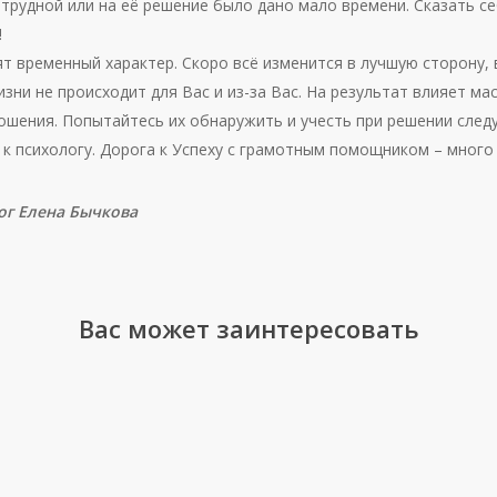
трудной или на её решение было дано мало времени. Сказать се
!
ят временный характер. Скоро всё изменится в лучшую сторону, 
зни не происходит для Вас и из-за Вас. На результат влияет ма
ошения. Попытайтесь их обнаружить и учесть при решении след
 психологу. Дорога к Успеху с грамотным помощником – много 
ог Елена Бычкова
Вас может заинтересовать
Что
Что
означает
меняе
рисунок
с
ребенка
рожде