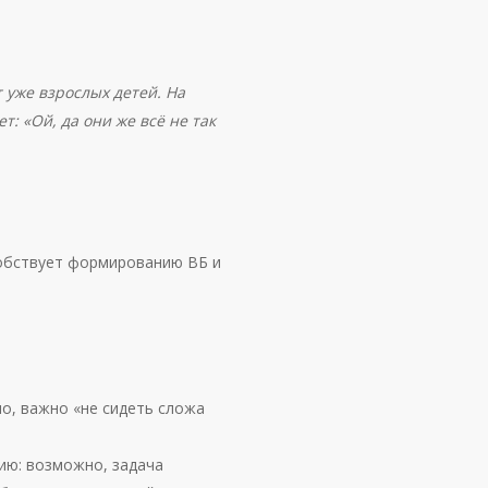
 уже взрослых детей. На
т: «Ой, да они же всё не так
обствует формированию ВБ и
о, важно «не сидеть сложа
цию: возможно, задача