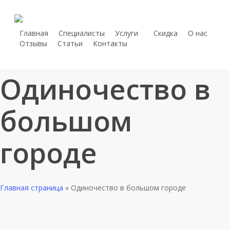
Skip
to
main
Главная
Специалисты
Услуги
С
к
и
д
к
а
О нас
telegram
Отзывы
Статьи
Контакты
content
whatsapp
phone
Одиночество в
большом
городе
Главная страница
»
Одиночество в большом городе