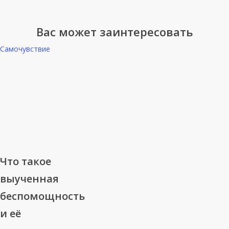
Вас может заинтересовать
Самочувствие
Что
Что такое
такое
выученная
выученная
беспомощность
беспомощность
и её
и
её