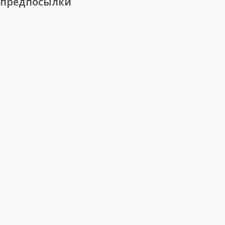
предпосылки
предпосылки