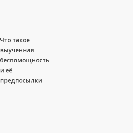
Что
Что такое
такое
выученная
выученная
беспомощность
беспомощность
и её
и
её
предпосылки
предпосылки