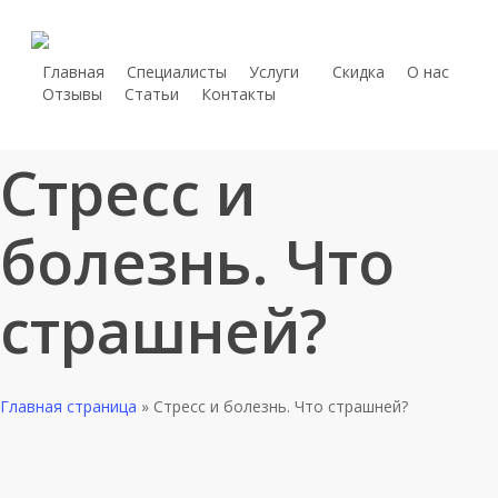
Skip
to
main
Главная
Специалисты
Услуги
С
к
и
д
к
а
О нас
telegram
Отзывы
Статьи
Контакты
content
whatsapp
phone
Стресс и
болезнь. Что
страшней?
Главная страница
»
Стресс и болезнь. Что страшней?