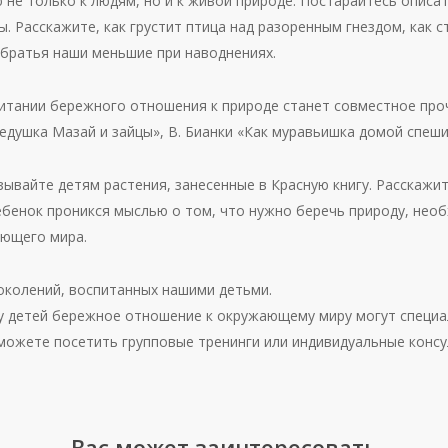
не только к людям, но и к живой природе. Постарайтесь описать
. Расскажите, как грустит птица над разоренным гнездом, как 
 братья наши меньшие при наводнениях.
итании бережного отношения к природе станет совместное про
едушка Мазай и зайцы», В. Бианки «Как муравьишка домой спеши
зывайте детям растения, занесенные в Красную книгу. Расскажите
ебенок проникся мыслью о том, что нужно беречь природу, нео
ающего мира.
околений, воспитанных нашими детьми.
у детей бережное отношение к окружающему миру могут специа
 можете посетить групповые тренинги или индивидуальные консу
Вас может заинтересовать