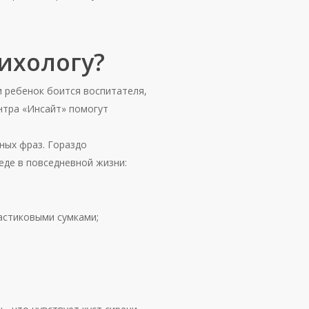
сихологу?
и ребенок боится воспитателя,
нтра «Инсайт» помогут
ных фраз. Гораздо
еде в повседневной жизни:
астиковыми сумками;