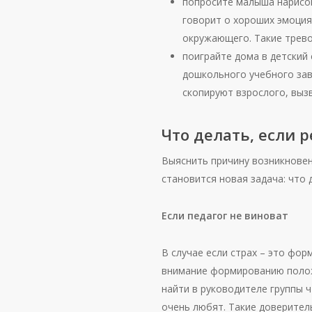
попросите малыша нарисов
говорит о хороших эмоция
окружающего. Такие трево
поиграйте дома в детский 
дошкольного учебного заве
скопируют взрослого, вызв
Что делать, если 
Выяснить причину возникновен
становится новая задача: что 
Если педагог не виноват
В случае если страх – это фор
внимание формированию полож
найти в руководителе группы ч
очень любят. Такие доверител