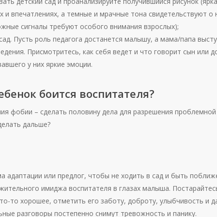
ать детский сад и проанализируйте получившийся рисунок (ярка
х и впечатлениях, а темные и мрачные тона свидетельствуют о
жные сигналы требуют особого внимания взрослых);
сад. Пусть роль педагога достанется малышу, а мама/папа выст
дения. Присмотритесь, как себя ведет и что говорит сын или д
авшего у них яркие эмоции.
ребенок боится воспитателя?
ия фобии – сделать половину дела для разрешения проблемной
делать дальше?
ма адаптации или предлог, чтобы не ходить в сад и быть поближ
ительного имиджа воспитателя в глазах малыша. Постарайтесь
то-то хорошее, отметить его заботу, доброту, улыбчивость и д
ьные разговоры постепенно снимут тревожность и панику.