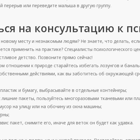
 перерыв или переведите малыша в другую группу.
ься на консультацию к п
новому месту и незнакомым людям? Не знаете, что делать, есл
ается применить на практике? Специалисты психологического це
стливое детство. Позвоните прямо сейчас!
ом отношении к природе старайтесь избегать лозунгов и баналь
обственными действиями, как вы заботитесь об окружающей ср
 пластик и бумагу, выбрасывайте в отдельные контейнеры;
х лишние пакеты, пользуйтесь многоразовыми тканевыми или пл
усор на улицу или на обочину из окна машины;
урны;
авис пакет, снимите его, иначе для веток он будет как удавка.