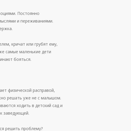
эмоциями. Постоянно
 мыслями и переживаниями.
ержка.
лем, кричат или грубят ему,
аже самые маленькие дети
чинают бояться.
гает физической расправой,
ужно решать уже не с малышом.
ываются ходить в детский сад и
 к заведующей.
тся решить проблему?