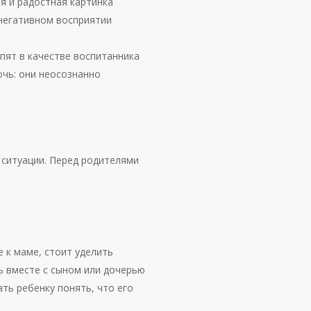
я и радостная картинка
 негативном восприятии
упят в качестве воспитанника
очь: они неосознанно
 ситуации. Перед родителями
е к маме, стоит уделить
 вместе с сыном или дочерью
ать ребенку понять, что его