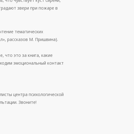
, что чувствует куст сирени,
страдают звери при пожаре в
чтение тематических
л», рассказов М. Пришвина).
, что это за книга, какие
бходим эмоциональный контакт
листы центра психологической
льтации. Звоните!