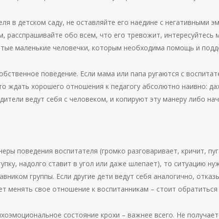
еля в детском саду, не оставляйте его наедине с негативными 
м, расспрашивайте обо всем, что его тревожит, интересуйтесь
ытые маленькие человечки, которым необходима помощь и подд
бственное поведение. Если мама или папа ругаются с воспитате
, то ждать хорошего отношения к педагогу абсолютно наивно: д
дители ведут себя с человеком, и копируют эту манеру либо на
неры поведения воспитателя (громко разговаривает, кричит, пу
упку, надолго ставит в угол или даже шлепает), то ситуацию н
вником группы. Если другие дети ведут себя аналогично, отказ
ет менять свое отношение к воспитанникам – стоит обратиться
ихоэмоциональное состояние крохи – важнее всего. Не получае