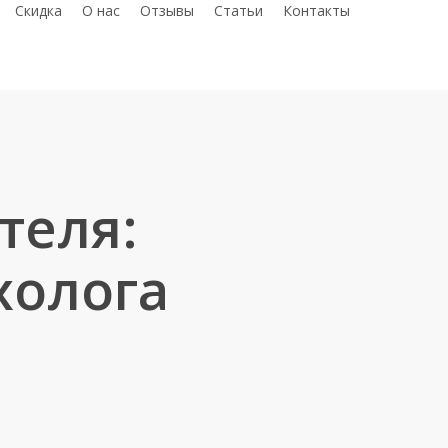
telegram
whatsap
phon
С
к
и
д
к
а
О нас
Отзывы
Статьи
Контакты
теля:
холога