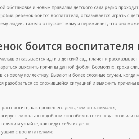
ой обстановке и новым правилам детского сада редко проходит
обии: ребенок боится воспитателя, отказывается играть с детк
 ему людей, тяжело отпускает маму и переживает, что она может
нок боится воспитателя 
малыш отказывается идти в детский сад, плачет и рассказывает
араться выяснить причины данной фобии. Возможно, кроха сли
ов к новому коллективу. Бывают и более сложные случаи, когда 
ся разобраться со сложившейся ситуацией и выяснить причины
 расспросите, как прошел его день, чем он занимался;
агирует ли малыш подобным способом на всех педагогов или на 
телями и узнайте, как ведут себя их дети;
уацию с воспитателями;