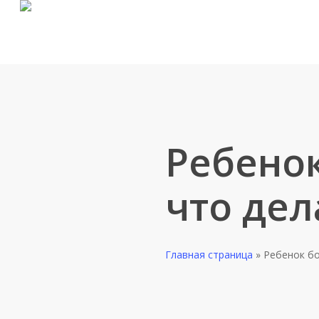
Skip
to
main
content
Ребенок
что дел
Главная страница
»
Ребенок бо