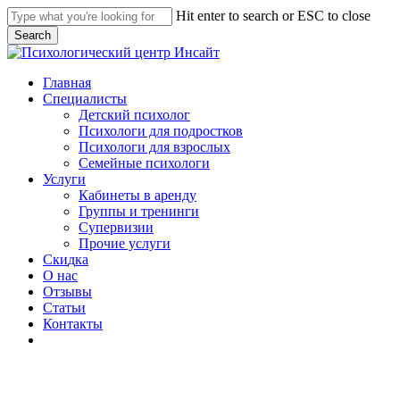
Skip
Hit enter to search or ESC to close
to
Search
main
Close
content
Search
Menu
Главная
Специалисты
Детский психолог
Психологи для подростков
Психологи для взрослых
Семейные психологи
Услуги
Кабинеты в аренду
Группы и тренинги
Супервизии
Прочие услуги
С
к
и
д
к
а
О нас
Отзывы
Статьи
Контакты
telegram
whatsapp
phone