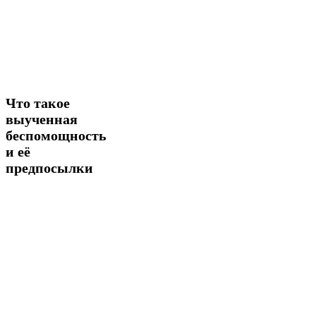
Что
Что такое
такое
выученная
выученная
беспомощность
беспомощность
и её
и
её
предпосылки
предпосылки