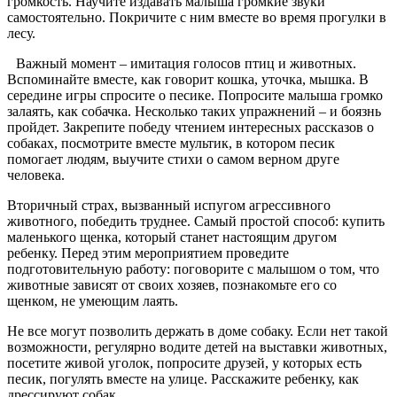
громкость. Научите издавать малыша громкие звуки
самостоятельно. Покричите с ним вместе во время прогулки в
лесу.
Важный момент – имитация голосов птиц и животных.
Вспоминайте вместе, как говорит кошка, уточка, мышка. В
середине игры спросите о песике. Попросите малыша громко
залаять, как собачка. Несколько таких упражнений – и боязнь
пройдет. Закрепите победу чтением интересных рассказов о
собаках, посмотрите вместе мультик, в котором песик
помогает людям, выучите стихи о самом верном друге
человека.
Вторичный страх, вызванный испугом агрессивного
животного, победить труднее. Самый простой способ: купить
маленького щенка, который станет настоящим другом
ребенку. Перед этим мероприятием проведите
подготовительную работу: поговорите с малышом о том, что
животные зависят от своих хозяев, познакомьте его со
щенком, не умеющим лаять.
Не все могут позволить держать в доме собаку. Если нет такой
возможности, регулярно водите детей на выставки животных,
посетите живой уголок, попросите друзей, у которых есть
песик, погулять вместе на улице. Расскажите ребенку, как
дрессируют собак.