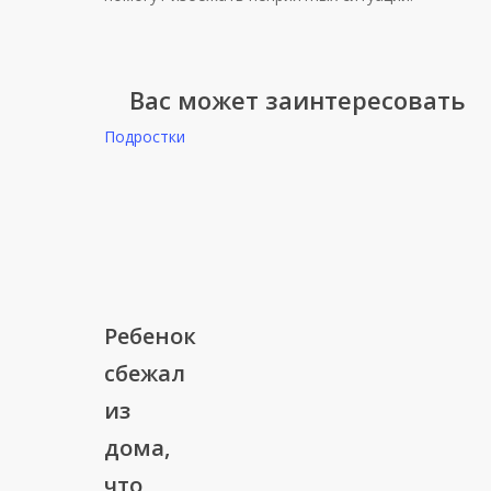
Вас может заинтересовать
Подростки
Ребенок
Ребенок
сбежал
сбежал
из
из
дома,
дома,
что
делать?
что