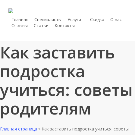
Skip
to
main
Главная
Специалисты
Услуги
С
к
и
д
к
а
О нас
telegram
Отзывы
Статьи
Контакты
content
whatsapp
phone
Как заставить
подростка
учиться: советы
родителям
Главная страница
»
Как заставить подростка учиться: советы