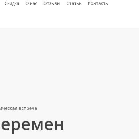
telegram
whatsap
phon
С
к
и
д
к
а
О нас
Отзывы
Статьи
Контакты
ическая встреча
Перемен