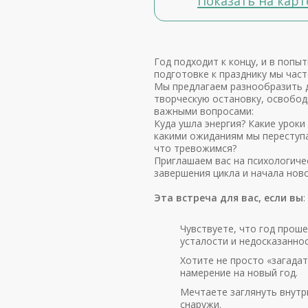
Показать на карт
Год подходит к концу, и в попы
подготовке к празднику мы част
Мы предлагаем разнообразить д
творческую остановку, освобод
важными вопросами:
Куда ушла энергия? Какие уроки
какими ожиданиям мы переступа
что тревожимся?
Приглашаем вас на психологиче
завершения цикла и начала ново
Эта встреча для вас, если вы
:
Чувствуете, что год проше
усталости и недосказаннос
Хотите не просто «загада
намерение на новый год.
Мечтаете заглянуть внутрь
снаружи.