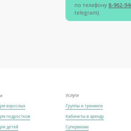
по телефону
8-962-94
telegram).
ы
Услуги
для взрослых
Группы и тренинги
для подростков
Кабинеты в аренду
для детей
Супервизии