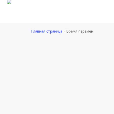
Skip
to
main
content
Главная страница
»
Время перемен