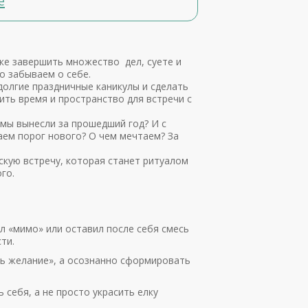
е
тке завершить множество дел, суете и
о забываем о себе.
олгие праздничные каникулы и сделать
ить время и пространство для встречи с
 мы вынесли за прошедший год? И с
ем порог нового? О чем мечтаем? За
скую встречу, которая станет ритуалом
го.
л «мимо» или оставил после себя смесь
ти.
ть желание», а осознанно сформировать
 себя, а не просто украсить елку