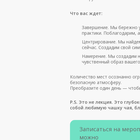
Что вас ждет:
Завершение. Мы бережно у
практики. Поблагодарим, 
Центрирование. Мы найдем
сейчас. Создадим свой сим
Намерение. Мы создадим не
чувственный образ вашего
Количество мест осознанно огр
безопасную атмосферу.
Преобразите один день — чтобы
P.S. Это не лекция. Это глубо
собой любимую чашку чая, бл
Записаться на меро
можно