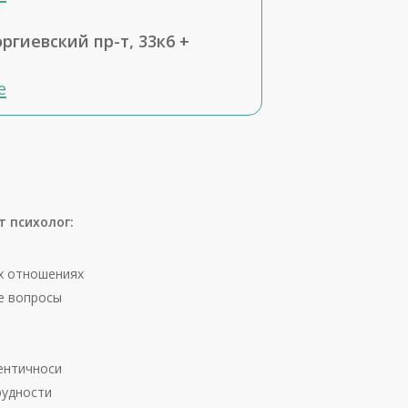
ргиевский пр-т, 33к6 +
е
т психолог:
х отношениях
е вопросы
ентичноси
рудности