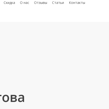
telegram
whatsap
phon
С
к
и
д
к
а
О нас
Отзывы
Статьи
Контакты
гова