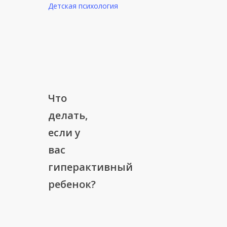
Детская психология
Что
Что
делать,
делать,
если
если у
у
вас
вас
гиперактивный
гиперактивный
ребенок?
ребенок?