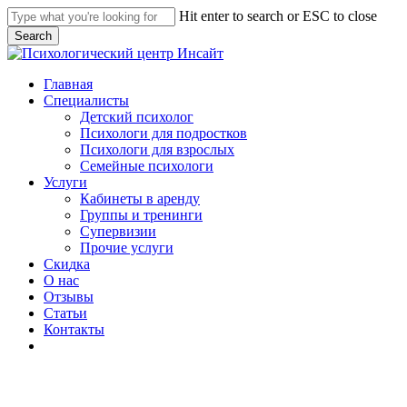
Skip
Hit enter to search or ESC to close
to
Search
main
Close
content
Search
Menu
Главная
Специалисты
Детский психолог
Психологи для подростков
Психологи для взрослых
Семейные психологи
Услуги
Кабинеты в аренду
Группы и тренинги
Супервизии
Прочие услуги
С
к
и
д
к
а
О нас
Отзывы
Статьи
Контакты
telegram
whatsapp
phone