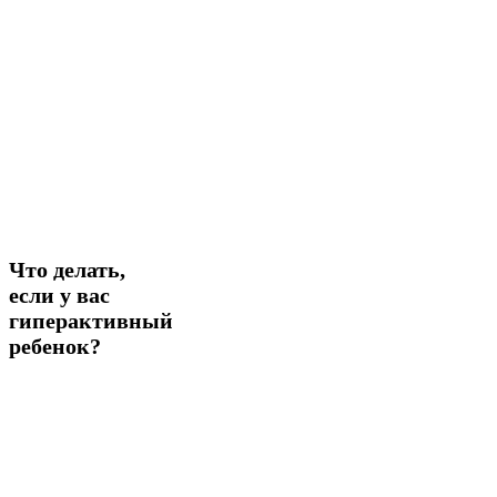
Что
Что делать,
делать,
если у вас
если
гиперактивный
у
ребенок?
вас
гиперактивный
ребенок?