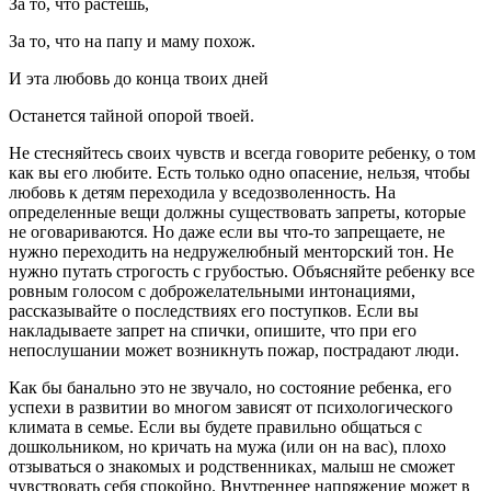
За то, что растешь,
За то, что на папу и маму похож.
И эта любовь до конца твоих дней
Останется тайной опорой твоей.
Не стесняйтесь своих чувств и всегда говорите ребенку, о том
как вы его любите. Есть только одно опасение, нельзя, чтобы
любовь к детям переходила у вседозволенность. На
определенные вещи должны существовать запреты, которые
не оговариваются. Но даже если вы что-то запрещаете, не
нужно переходить на недружелюбный менторский тон. Не
нужно путать строгость с грубостью. Объясняйте ребенку все
ровным голосом с доброжелательными интонациями,
рассказывайте о последствиях его поступков. Если вы
накладываете запрет на спички, опишите, что при его
непослушании может возникнуть пожар, пострадают люди.
Как бы банально это не звучало, но состояние ребенка, его
успехи в развитии во многом зависят от психологического
климата в семье. Если вы будете правильно общаться с
дошкольником, но кричать на мужа (или он на вас), плохо
отзываться о знакомых и родственниках, малыш не сможет
чувствовать себя спокойно. Внутреннее напряжение может в