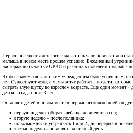
Первое посещения детского сада – это начало нового этапа ст
малыша в новом месте прошла успешно. Ежедневный утренний п
настораживать частые ОРВИ и разница в поведении малыша дом
Чтобы знакомство с детским учреждением было успешным, необ
лет. Существуют ясли, а мамы хотят работать, но дети, которы
сыграть злую шутку во взрослом возрасте. Еще один момент – 
детского сада после 3 лет.
Оставлять детей в новом месте в первые несколько дней следуе
первую неделю забирать ребенка до дневного сна;
вторую неделю – после полдника;
по возможности устраивать 1 или 2 дня перерыв в посещ
третью неделю – оставлять на полный день.