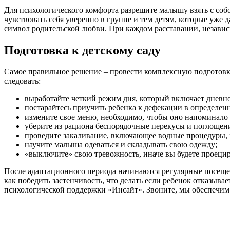
Для психологического комфорта разрешите малышу взять с соб
чувствовать себя уверенно в группе и тем детям, которые уже
символ родительской любви. При каждом расставании, независимо
Подготовка к детскому саду
Самое правильное решение – провести комплексную подготовку,
следовать:
выработайте четкий режим дня, который включает дневно
постарайтесь приучить ребенка к дефекации в определенн
измените свое меню, необходимо, чтобы оно напоминало 
уберите из рациона беспорядочные перекусы и поглощен
проведите закаливание, включающее водные процедуры, х
научите малыша одеваться и складывать свою одежду;
«выключите» свою тревожность, иначе вы будете проецир
После адаптационного периода начинаются регулярные посещен
как победить застенчивость, что делать если ребенок отказыв
психологической поддержки «Инсайт». Звоните, мы обеспечим 