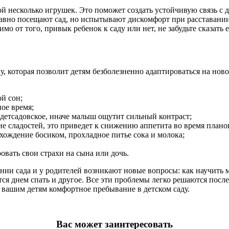
ой несколько игрушек. Это поможет создать устойчивую связь 
 давно посещают сад, но испытывают дискомфорт при расставании
 от того, привык ребенок к саду или нет, не забудьте сказать е
 которая позволит детям безболезненно адаптироваться на ново
й сон;
ое время;
детсадовское, иначе малыш ощутит сильный контраст;
ие сладостей, это приведет к снижению аппетита во время план
ождение босиком, прохладное питье сока и молока;
овать свои страхи на сына или дочь.
ии сада и у родителей возникают новые вопросы: как научить 
ается днем спать и другое. Все эти проблемы легко решаются по
вашим детям комфортное пребывание в детском саду.
Вас может заинтересовать