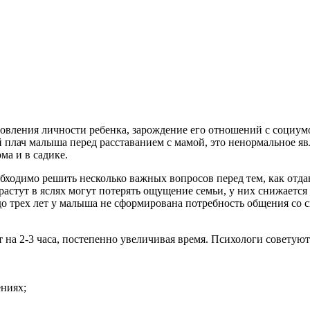
ановления личности ребенка, зарождение его отношений с социу
лач малыша перед расставанием с мамой, это ненормальное явле
а и в садике.
ходимо решить несколько важных вопросов перед тем, как отдав
е растут в яслях могут потерять ощущение семьи, у них снижаетс
до трех лет у малыша не сформирована потребность общения со 
т на 2-3 часа, постепенно увеличивая время. Психологи советуют
ениях;