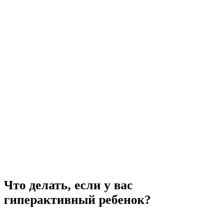
Что
Что делать, если у вас
делать,
гиперактивный ребенок?
если
у
вас