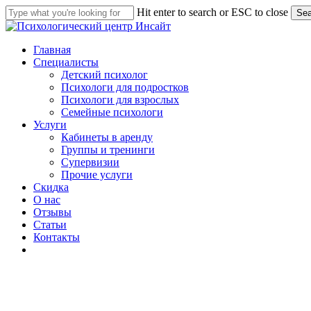
Skip
Hit enter to search or ESC to close
Sea
to
Close
main
Search
content
Menu
Главная
Специалисты
Детский психолог
Психологи для подростков
Психологи для взрослых
Семейные психологи
Услуги
Кабинеты в аренду
Группы и тренинги
Супервизии
Прочие услуги
С
к
и
д
к
а
О нас
Отзывы
Статьи
Контакты
telegram
whatsapp
phone