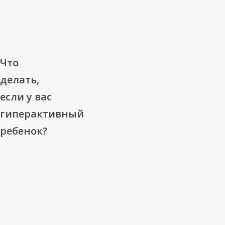
Что
Что
делать,
делать,
если
если у вас
у
гиперактивный
вас
гиперактивный
ребенок?
ребенок?