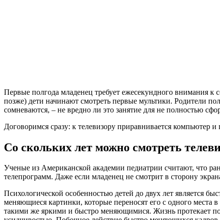
Первые полгода младенец требует ежесекундного внимания к се
позже) дети начинают смотреть первые мультики. Родители по
сомневаются, – не вредно ли это занятие для не полностью сф
Договоримся сразу: к телевизору приравнивается компьютер и 
Со скольких лет можно смотреть телеви
Ученые из Американской академии педиатрии считают, что ранн
телепрограмм. Даже если младенец не смотрит в сторону экран
Психологической особенностью детей до двух лет является бы
меняющиеся картинки, которые переносят его с одного места в
такими же яркими и быстро меняющимися. Жизнь протекает по
усидчивостью. Побочное действие быстро меняющихся кадров 