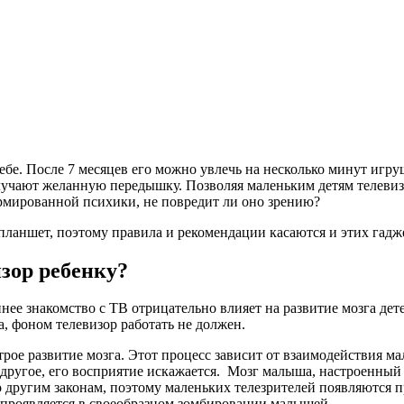
бе. После 7 месяцев его можно увлечь на несколько минут игруш
лучают желанную передышку. Позволяя маленьким детям телевиз
ормированной психики, не повредит ли оно зрению?
планшет, поэтому правила и рекомендации касаются и этих гадж
зор ребенку?
ее знакомство с ТВ отрицательно влияет на развитие мозга дет
а, фоном телевизор работать не должен.
строе развитие мозга. Этот процесс зависит от взаимодействия
 другое, его восприятие искажается. Мозг малыша, настроенный 
 другим законам, поэтому маленьких телезрителей появляются 
проявляется в своеобразном зомбировании малышей.