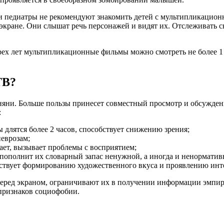
и педиатры не рекомендуют знакомить детей с мультипликационн
кране. Они слышат речь персонажей и видят их. Отслеживать с
рех лет мультипликационные фильмы можно смотреть не более 1 
ТВ?
 няни. Больше пользы принесет совместный просмотр и обсужден
:
 длятся более 2 часов, способствует снижению зрения;
еврозам;
ет, вызывает проблемы с восприятием;
 пополнит их словарный запас ненужной, а иногда и ненорматив
ствует формированию художественного вкуса и проявлению инте
й перед экраном, ограничивают их в получении информации эм
признаков социофобии.