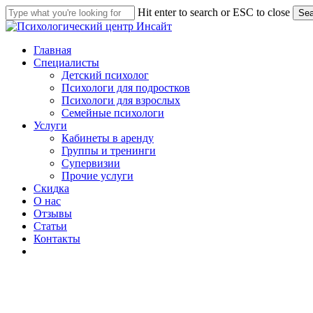
Skip
Hit enter to search or ESC to close
Sea
to
Close
main
Search
content
Menu
Главная
Специалисты
Детский психолог
Психологи для подростков
Психологи для взрослых
Семейные психологи
Услуги
Кабинеты в аренду
Группы и тренинги
Супервизии
Прочие услуги
С
к
и
д
к
а
О нас
Отзывы
Статьи
Контакты
telegram
whatsapp
phone