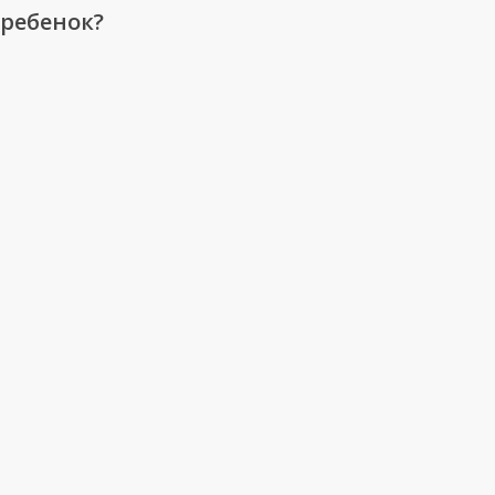
гиперактивный
ребенок?
ребенок?