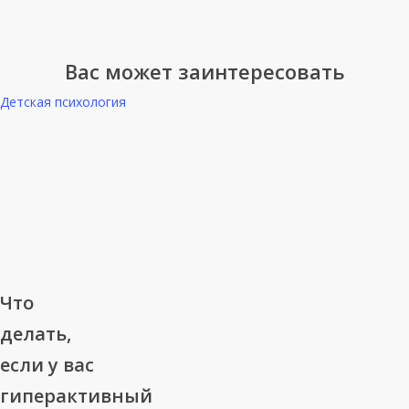
Вас может заинтересовать
Детская психология
Что
Что
делать,
делать,
если
если у вас
у
гиперактивный
вас