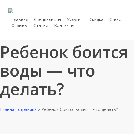
Skip
to
main
Главная
Специалисты
Услуги
С
к
и
д
к
а
О нас
telegram
Отзывы
Статьи
Контакты
content
whatsapp
phone
Ребенок боится
воды — что
делать?
Главная страница
»
Ребенок боится воды — что делать?