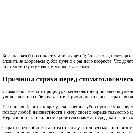
Боязнь врачей возникает у многих детей; более того, некоторы
следить за здоровьем зубов нужно с раннего возраста. Что дел
поликлинику и избавить малыша от фобии.
Причины страха перед стоматологичес
Стоматологические процедуры вызывают неприятные ощущения,
увидев доктора в белом халате. Причин дентофии – страха виз
Если первый визит к врачу для лечения зубов принес малышу
поводу любой неизвестности в силу своего нерешительного хар
Нервозность или волнение родителей может передаваться их с
Страх перед кабинетом стоматолога у детей весьма часто возн
удержание малыша в кресле во время процедур или страшилки 