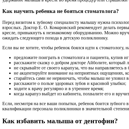
Как научить ребенка не бояться стоматолога?
Перед визитом к зубному специалисту малышу нужна психологи
взрослых. Доктор Е. О. Комаровский рекомендует делать первы
кресле, привыкнуть к незнакомому оборудованию. Можно вручит
ожидать следующего похода в детскую поликлинику.
Если вы не хотите, чтобы ребенок боялся идти к стоматологу, н
предложите поиграть в стоматолога и пациента, купив 
расскажите сказку о добром докторе Айболите, который л
не скрывайте от своего карапуза, что вы направляетесь в 
не акцентируйте внимание на неприятных ощущениях, ко
старайтесь сами не нервничать, чтобы малыш не уловил 
расскажите о пользе здоровых зубов и красивой улыбки;
ходите к врачу регулярно и в утреннее время;
когда карапуз выйдет из кабинета, похвалите его и вручи
Если, несмотря на все ваши попытки, ребенок боится зубного в
квалификации персонала поликлиники в значительной степени 
Как избавить малыша от дентофии?