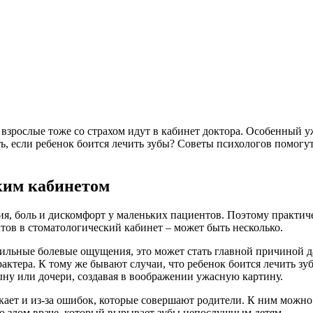
е взрослые тоже со страхом идут в кабинет доктора. Особенный 
ать, если ребенок боится лечить зубы? Советы психологов помог
ким кабинетом
 боль и дискомфорт у маленьких пациентов. Поэтому практичес
итов в стоматологический кабинет – может быть несколько.
 сильные болевые ощущения, это может стать главной причиной 
актера. К тому же бывают случаи, что ребенок боится лечить зу
ыну или дочери, создавая в воображении ужасную картину.
икает и из-за ошибок, которые совершают родители. К ним можно
о злом враче, который вырывает зубы непослушным детям.