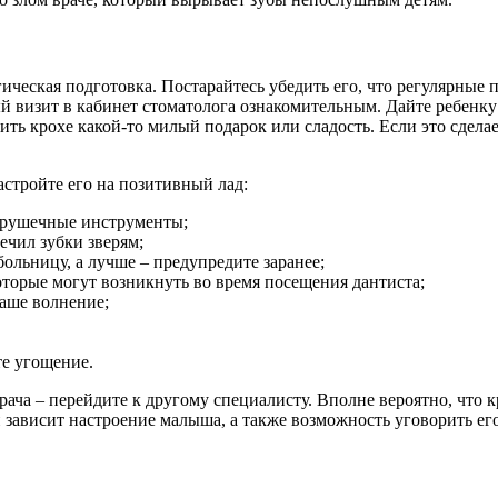
ческая подготовка. Постарайтесь убедить его, что регулярные
й визит в кабинет стоматолога ознакомительным. Дайте ребенку
ь крохе какой-то милый подарок или сладость. Если это сделает
астройте его на позитивный лад:
игрушечные инструменты;
ечил зубки зверям;
больницу, а лучше – предупредите заранее;
торые могут возникнуть во время посещения дантиста;
ваше волнение;
те угощение.
рача – перейдите к другому специалисту. Вполне вероятно, что к
зависит настроение малыша, а также возможность уговорить его