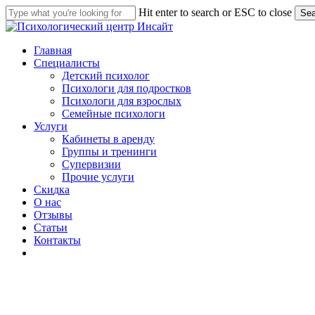
Skip
Hit enter to search or ESC to close
Sea
to
Close
main
Search
content
Menu
Главная
Специалисты
Детский психолог
Психологи для подростков
Психологи для взрослых
Семейные психологи
Услуги
Кабинеты в аренду
Группы и тренинги
Супервизии
Прочие услуги
С
к
и
д
к
а
О нас
Отзывы
Статьи
Контакты
telegram
whatsapp
phone