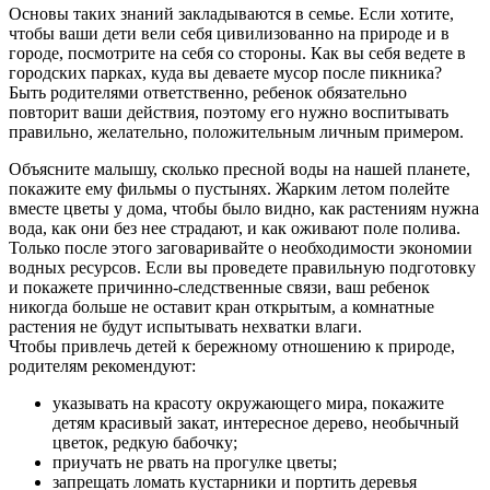
Основы таких знаний закладываются в семье. Если хотите,
чтобы ваши дети вели себя цивилизованно на природе и в
городе, посмотрите на себя со стороны. Как вы себя ведете в
городских парках, куда вы деваете мусор после пикника?
Быть родителями ответственно, ребенок обязательно
повторит ваши действия, поэтому его нужно воспитывать
правильно, желательно, положительным личным примером.
Объясните малышу, сколько пресной воды на нашей планете,
покажите ему фильмы о пустынях. Жарким летом полейте
вместе цветы у дома, чтобы было видно, как растениям нужна
вода, как они без нее страдают, и как оживают поле полива.
Только после этого заговаривайте о необходимости экономии
водных ресурсов. Если вы проведете правильную подготовку
и покажете причинно-следственные связи, ваш ребенок
никогда больше не оставит кран открытым, а комнатные
растения не будут испытывать нехватки влаги.
Чтобы привлечь детей к бережному отношению к природе,
родителям рекомендуют:
указывать на красоту окружающего мира, покажите
детям красивый закат, интересное дерево, необычный
цветок, редкую бабочку;
приучать не рвать на прогулке цветы;
запрещать ломать кустарники и портить деревья