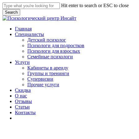
Skip
Hit enter to search or ESC to close
to
Search
main
Close
content
Search
Menu
Главная
Специалисты
Детский психолог
Психологи для подростков
Психологи для взрослых
Семейные психологи
Услуги
Кабинеты в аренду
Группы и тренинги
Супервизии
Прочие услуги
С
к
и
д
к
а
О нас
Отзывы
Статьи
Контакты
telegram
whatsapp
phone