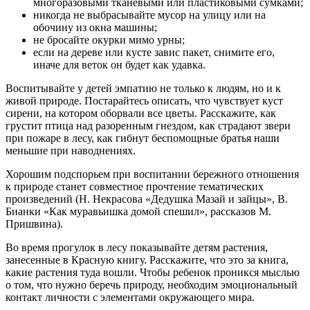
многоразовыми тканевыми или пластиковыми сумками;
никогда не выбрасывайте мусор на улицу или на
обочину из окна машины;
не бросайте окурки мимо урны;
если на дереве или кусте завис пакет, снимите его,
иначе для веток он будет как удавка.
Воспитывайте у детей эмпатию не только к людям, но и к
живой природе. Постарайтесь описать, что чувствует куст
сирени, на котором оборвали все цветы. Расскажите, как
грустит птица над разоренным гнездом, как страдают звери
при пожаре в лесу, как гибнут беспомощные братья наши
меньшие при наводнениях.
Хорошим подспорьем при воспитании бережного отношения
к природе станет совместное прочтение тематических
произведений (Н. Некрасова «Дедушка Мазай и зайцы», В.
Бианки «Как муравьишка домой спешил», рассказов М.
Пришвина).
Во время прогулок в лесу показывайте детям растения,
занесенные в Красную книгу. Расскажите, что это за книга,
какие растения туда вошли. Чтобы ребенок проникся мыслью
о том, что нужно беречь природу, необходим эмоциональный
контакт личности с элементами окружающего мира.