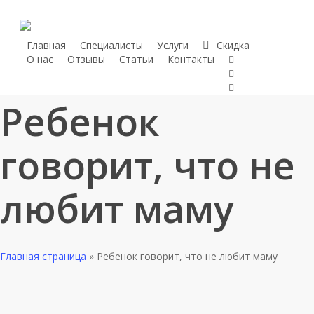
Skip
to
main
Главная
Специалисты
Услуги
С
к
и
д
к
а
telegram
О нас
Отзывы
Статьи
Контакты
content
whatsapp
phone
Ребенок
говорит, что не
любит маму
Главная страница
»
Ребенок говорит, что не любит маму