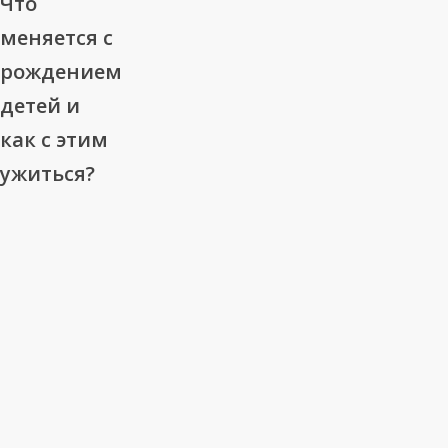
Что
меняется
меняется с
с
рождением
рождением
детей и
детей
и
как с этим
как
ужиться?
с
этим
ужиться?