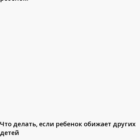
Что
делать,
если
ребенок
обижает
других
детей
Что делать, если ребенок обижает других
детей