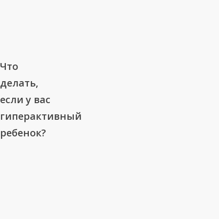
Что
Что
делать,
делать,
если
если у вас
у
гиперактивный
вас
гиперактивный
ребенок?
ребенок?