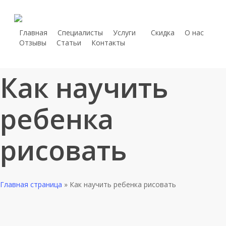
Skip
to
main
Главная
Специалисты
Услуги
С
к
и
д
к
а
О нас
telegram
Отзывы
Статьи
Контакты
content
whatsapp
phone
Как научить
ребенка
рисовать
Главная страница
»
Как научить ребенка рисовать