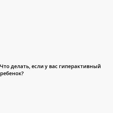
у
вас
гиперактивный
ребенок?
Что делать, если у вас гиперактивный
ребенок?
Что
делать,
если
ребенок