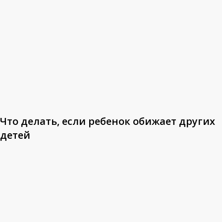
обижает
других
детей
Что делать, если ребенок обижает других
детей
Что
делать,
если
ребенок