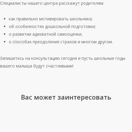
Специалисты нашего центра расскажут родителям:
как правильно мотивировать школьника;
об особенностях дошкольной подготовки;
о развитии адекватной самооценки;
о способах преодоления страхов и многом другом.
Запишитесь на консультацию сегодня и пусть школьные годы
вашего малыша будут счастливыми!
Вас может заинтересовать
Что
делать,
если