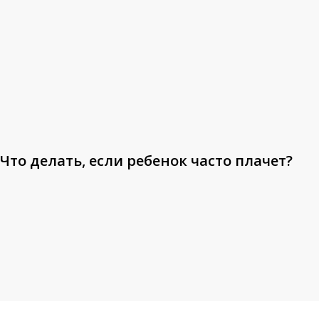
часто
плачет?
Что делать, если ребенок часто плачет?