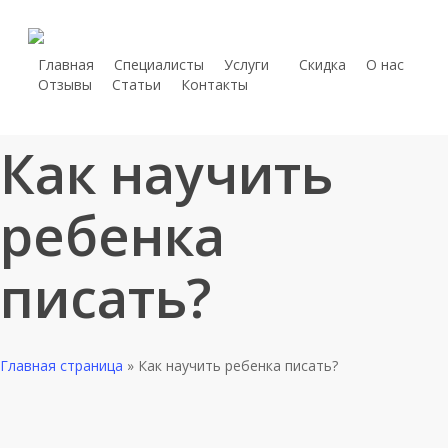
Skip
to
main
Главная
Специалисты
Услуги
С
к
и
д
к
а
О нас
telegram
Отзывы
Статьи
Контакты
content
whatsapp
phone
Как научить
ребенка
писать?
Главная страница
»
Как научить ребенка писать?