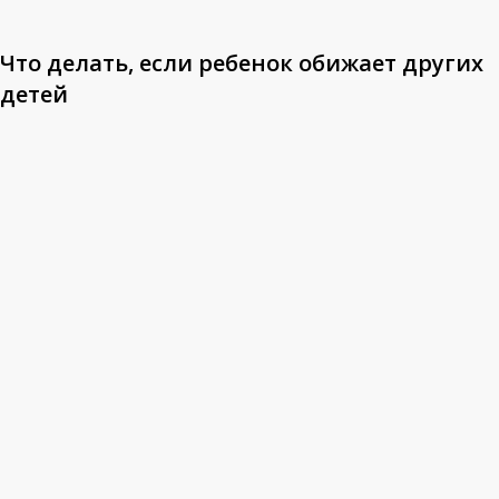
Что делать, если ребенок обижает других
детей
Что
делать,
если
ребенок
часто
плачет?