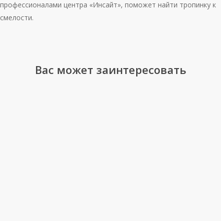
профессионалами центра «Инсайт», поможет найти тропинку к
смелости.
Вас может заинтересовать
Что
делать,
если
у
вас
гиперактивный
ребенок?