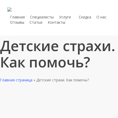
Skip
to
main
Главная
Специалисты
Услуги
С
к
и
д
к
а
О нас
telegram
Отзывы
Статьи
Контакты
content
whatsapp
phone
Детские страхи.
Как помочь?
Главная страница
»
Детские страхи. Как помочь?