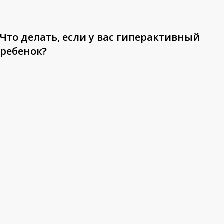
Что делать, если у вас гиперактивный
ребенок?
Что
делать,
если
ребенок
обижает
других
детей